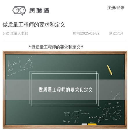
注册/登录
做质量工程师的要求和定义
分类:质量人求职
时间:2025-01-02
浏览:
714
**做
质量工程师
的要求和定义**