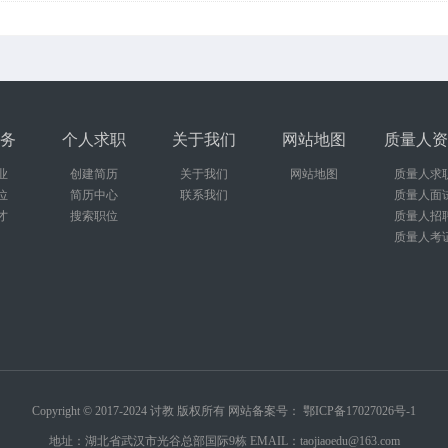
务
个人求职
关于我们
网站地图
质量人资
业
创建简历
关于我们
网站地图
质量人求
位
简历中心
联系我们
质量人面
才
搜索职位
质量人招
质量人考
Copyright © 2017-2024 讨教 版权所有 网站备案号：
鄂ICP备17027026号-1
地址：湖北省武汉市光谷总部国际9栋 EMAIL：taojiaoedu@163.com